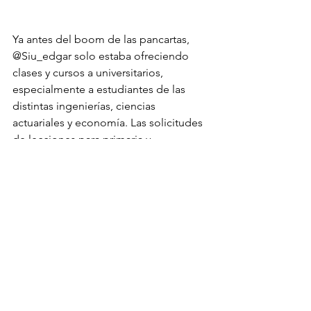
Ya antes del boom de las pancartas, 
@Siu_edgar solo estaba ofreciendo 
clases y cursos a universitarios, 
especialmente a estudiantes de las 
distintas ingenierías, ciencias 
actuariales y economía. Las solicitudes 
de lecciones para primaria y 
bachillerato se las deriva a colegas. Y 
ahora, después del boom, también le 
está compartiendo oportunidades de 
trabajo incluso a sus profesores.
Casualidad afortunada