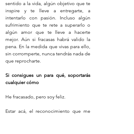
sentido a la vida, algún objetivo que te 
inspire y te lleve a entregarte, a 
intentarlo con pasión. Incluso algún 
sufrimiento que te rete a superarlo o 
algún amor que te lleve a hacerte 
mejor. Aún si fracasas habrá valido la 
pena. En la medida que vivas para ello, 
sin corromperte, nunca tendrás nada de 
que reprocharte.
Si consigues un para qué, soportarás 
cualquier cómo
He fracasado, pero soy feliz.
Estar acá, el reconocimiento que me 
hacen al nombrarme padrino de 
promoción, al elegirme para dar este 
discurso, el contar con la amistad de 